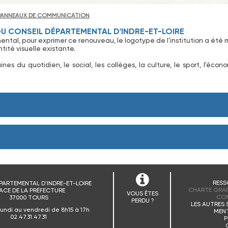
PANNEAUX DE COMMUNICATION
U CONSEIL DÉPARTEMENTAL D'INDRE-ET-LOIRE
ntal, pour exprimer ce renouveau, le logotype de l’institution a été 
ntité visuelle existante.
 du quotidien, le social, les collèges, la culture, le sport, l’écon
RESS
PARTEMENTAL D'INDRE-ET-LOIRE
CHARTE GRAP
ACE DE LA PRÉFECTURE
VOUS ÊTES
CO
37000 TOURS
PERDU ?
LES AUTRES 
lundi au vendredi de 8h15 à 17h
MENT
02.47.31.47.31
P