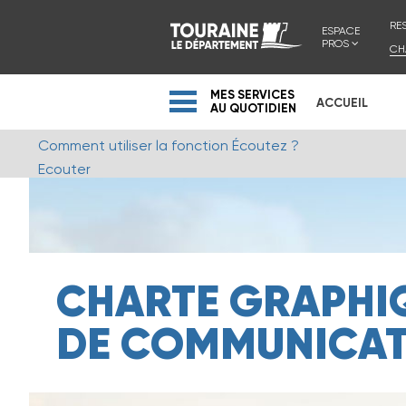
RE
ESPACE
PROS
CH
MES SERVICES
ACCUEIL
AU QUOTIDIEN
Comment utiliser la fonction Écoutez ?
Ecouter
CHARTE GRAPHI
DE COMMUNICAT