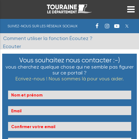
SUIVEZ-NOUS SUR LES RÉSEAUX SOCIAUX
Comment utiliser la fonction Écoutez ?
Ecouter
Vous souhaitez nous contacter :-)
vous cherchez quelque chose qui ne semble pas figurer
sur ce portail ?
Ecrivez-nous ! Nous sommes là pour vous aider.