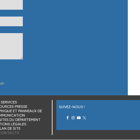
que
SERVICES
OURCES PRESSE
SUIVEZ-NOUS !
HIQUE ET PANNEAUX DE
MMUNICATION
SITES DU DÉPARTEMENT
IONS LÉGALES
LAN DE SITE
CONTACTS