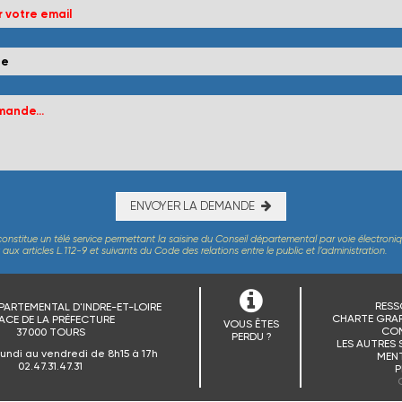
ENVOYER LA DEMANDE
constitue un télé service permettant la saisine du Conseil départemental par voie électroni
x articles L.112-9 et suivants du Code des relations entre le public et l’administration.
RESS
PARTEMENTAL D'INDRE-ET-LOIRE
CHARTE GRAP
ACE DE LA PRÉFECTURE
VOUS ÊTES
CO
37000 TOURS
PERDU ?
LES AUTRES 
lundi au vendredi de 8h15 à 17h
MENT
02.47.31.47.31
P