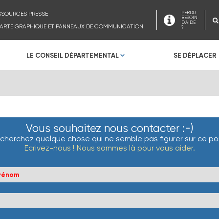
SSOURCES PRESSE
PERDU
BESOIN
D'AIDE
ARTE GRAPHIQUE ET PANNEAUX DE COMMUNICATION
?
LE CONSEIL DÉPARTEMENTAL
SE DÉPLACER
Vous souhaitez nous contacter :-)
cherchez quelque chose qui ne semble pas figurer sur ce por
Ecrivez-nous ! Nous sommes là pour vous aider.