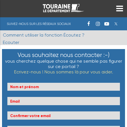
SUIVEZ-NOUS SUR LES RÉSEAUX SOCIAUX
Comment utiliser la fonction Écoutez ?
Ecouter
Vous souhaitez nous contacter :-)
vous cherchez quelque chose qui ne semble pas figurer
sur ce portail ?
Ecrivez-nous ! Nous sommes là pour vous aider.