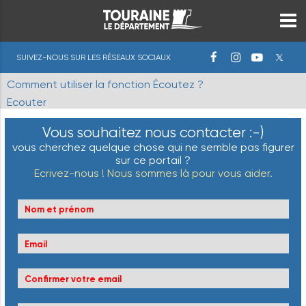
SUIVEZ-NOUS SUR LES RÉSEAUX SOCIAUX
Comment utiliser la fonction Écoutez ?
Ecouter
Vous souhaitez nous contacter :-)
vous cherchez quelque chose qui ne semble pas figurer
sur ce portail ?
Ecrivez-nous ! Nous sommes là pour vous aider.