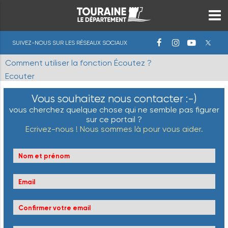
SUIVEZ-NOUS SUR LES RÉSEAUX SOCIAUX
Comment utiliser la fonction Écoutez ?
Ecouter
Vous souhaitez nous contacter :-)
vous cherchez quelque chose qui ne semble pas figurer
sur ce portail ?
Ecrivez-nous ! Nous sommes là pour vous aider.