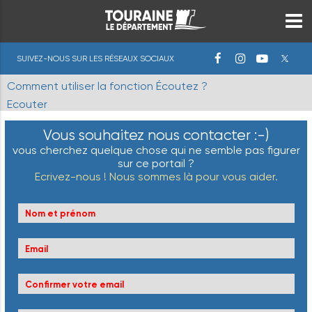
SUIVEZ-NOUS SUR LES RÉSEAUX SOCIAUX
Comment utiliser la fonction Écoutez ?
Ecouter
Vous souhaitez nous contacter :-)
vous cherchez quelque chose qui ne semble pas figurer
sur ce portail ?
Ecrivez-nous ! Nous sommes là pour vous aider.