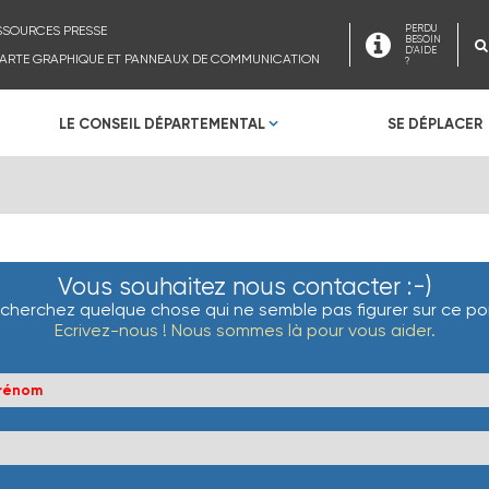
SSOURCES PRESSE
PERDU
BESOIN
D'AIDE
ARTE GRAPHIQUE ET PANNEAUX DE COMMUNICATION
?
LE CONSEIL DÉPARTEMENTAL
SE DÉPLACER
Vous souhaitez nous contacter :-)
cherchez quelque chose qui ne semble pas figurer sur ce por
Ecrivez-nous ! Nous sommes là pour vous aider.