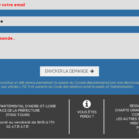
ENVOYER LA DEMANDE
constitue un télé service permettant la saisine du Conseil départemental par voie électroni
x articles L.112-9 et suivants du Code des relations entre le public et l’administration.
RESS
PARTEMENTAL D'INDRE-ET-LOIRE
CHARTE GRAP
ACE DE LA PRÉFECTURE
VOUS ÊTES
CO
37000 TOURS
PERDU ?
LES AUTRES 
lundi au vendredi de 8h15 à 17h
MENT
02.47.31.47.31
P