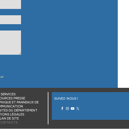
que
SERVICES
OURCES PRESSE
SUIVEZ-NOUS !
HIQUE ET PANNEAUX DE
MMUNICATION
SITES DU DÉPARTEMENT
IONS LÉGALES
LAN DE SITE
CONTACTS