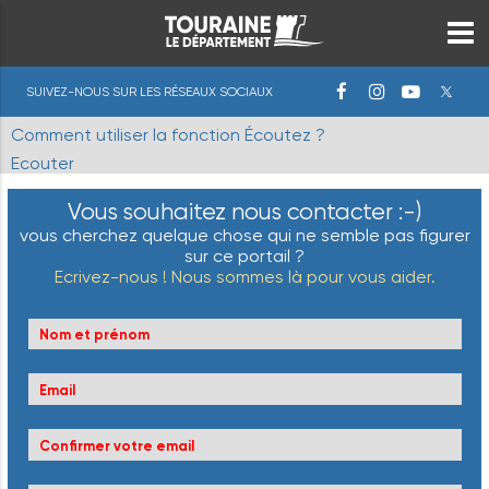
SUIVEZ-NOUS SUR LES RÉSEAUX SOCIAUX
Comment utiliser la fonction Écoutez ?
Ecouter
Vous souhaitez nous contacter :-)
vous cherchez quelque chose qui ne semble pas figurer
sur ce portail ?
Ecrivez-nous ! Nous sommes là pour vous aider.