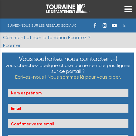
SUIVEZ-NOUS SUR LES RÉSEAUX SOCIAUX
Comment utiliser la fonction Écoutez ?
Ecouter
Vous souhaitez nous contacter :-)
vous cherchez quelque chose qui ne semble pas figurer
sur ce portail ?
Ecrivez-nous ! Nous sommes là pour vous aider.