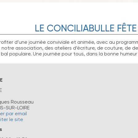
LE CONCILIABULLE FÊTE
fiter d’une journée conviviale et animée, avec au programme :
e notre association, des ateliers d’écriture, de couture, de de
t bal populaire. Une journée pour tous, dans la bonne humeur 
E
E
ques Rousseau
S-SUR-LOIRE
r par email
iter le site
s