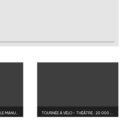
TOURNÉE À VÉLO - THÉÂTRE : LE MANUSCRIT DES CHIENS
TOURNÉE À VÉLO - THÉÂTRE : 20 000 LIEUES SOUS LES MERS