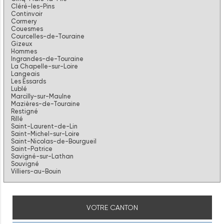
Cléré-les-Pins
Continvoir
Cormery
Couesmes
Courcelles-de-Touraine
Gizeux
Hommes
Ingrandes-de-Touraine
La Chapelle-sur-Loire
Langeais
Les Essards
Lublé
Marcilly-sur-Maulne
Mazières-de-Touraine
Restigné
Rillé
Saint-Laurent-de-Lin
Saint-Michel-sur-Loire
Saint-Nicolas-de-Bourgueil
Saint-Patrice
Savigné-sur-Lathan
Souvigné
Villiers-au-Bouin
VOTRE CANTON