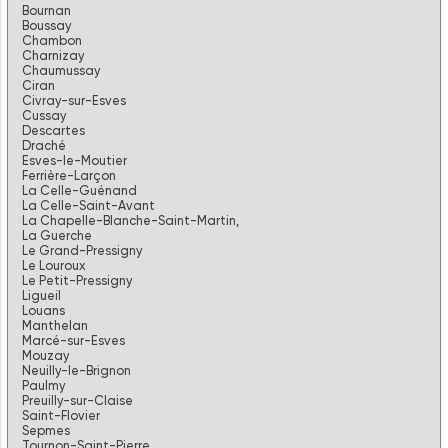
Bournan
Boussay
Chambon
Charnizay
Chaumussay
Ciran
Civray-sur-Esves
Cussay
Descartes
Draché
Esves-le-Moutier
Ferrière-Larçon
La Celle-Guénand
La Celle-Saint-Avant
La Chapelle-Blanche-Saint-Martin,
La Guerche
Le Grand-Pressigny
Le Louroux
Le Petit-Pressigny
Ligueil
Louans
Manthelan
Marcé-sur-Esves
Mouzay
Neuilly-le-Brignon
Paulmy
Preuilly-sur-Claise
Saint-Flovier
Sepmes
Tournon-Saint-Pierre