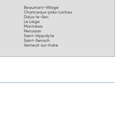
Beaumont-Village
Chanceaux-près-Loches
Dolus-le-Sec
Le Liège
Montrésor
Perrusson
Saint-Hippolyte
Saint-Senoch
Verneuil-sur-Indre