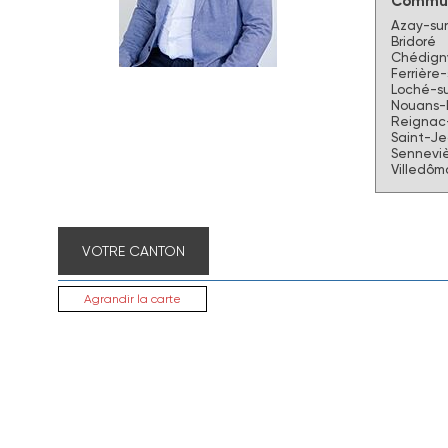
Commun
Azay-sur
Bridoré
Chédign
Ferrière
Loché-su
Nouans-
Reignac-
Saint-J
Senneviè
Villedôm
VOTRE CANTON
Agrandir la carte