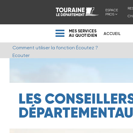
RE
ESPACE
PROS
CH
MES SERVICES
ACCUEIL
AU QUOTIDIEN
Comment utiliser la fonction Écoutez ?
Ecouter
LES CONSEILLER
DÉPARTEMENTA