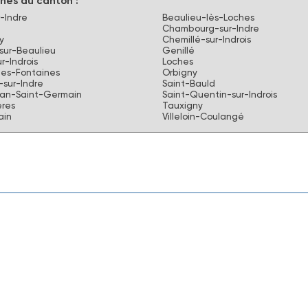
es du canton :
-Indre
Beaulieu-lès-Loches
Chambourg-sur-Indre
y
Chemillé-sur-Indrois
-sur-Beaulieu
Genillé
r-Indrois
Loches
les-Fontaines
Orbigny
sur-Indre
Saint-Bauld
ean-Saint-Germain
Saint-Quentin-sur-Indrois
res
Tauxigny
ain
Villeloin-Coulangé