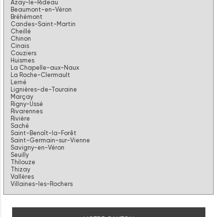
Azay-le-Rideau
Beaumont-en-Véron
Bréhémont
Candes-Saint-Martin
Cheillé
Chinon
Cinais
Couziers
Huismes
La Chapelle-aux-Naux
La Roche-Clermault
Lerné
Lignières-de-Touraine
Marçay
Rigny-Ussé
Rivarennes
Rivière
Saché
Saint-Benoît-la-Forêt
Saint-Germain-sur-Vienne
Savigny-en-Véron
Seuilly
Thilouze
Thizay
Vallères
Villaines-les-Rochers