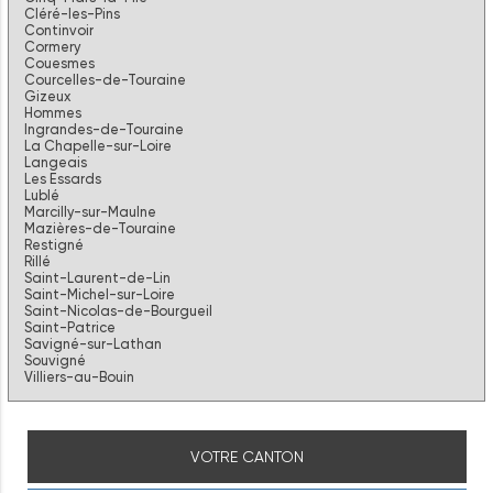
Cléré-les-Pins
Continvoir
Cormery
Couesmes
Courcelles-de-Touraine
Gizeux
Hommes
Ingrandes-de-Touraine
La Chapelle-sur-Loire
Langeais
Les Essards
Lublé
Marcilly-sur-Maulne
Mazières-de-Touraine
Restigné
Rillé
Saint-Laurent-de-Lin
Saint-Michel-sur-Loire
Saint-Nicolas-de-Bourgueil
Saint-Patrice
Savigné-sur-Lathan
Souvigné
Villiers-au-Bouin
VOTRE CANTON