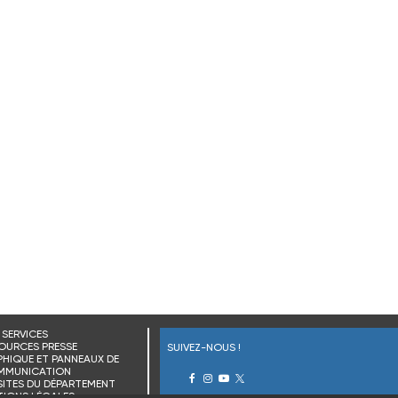
SERVICES
OURCES PRESSE
SUIVEZ-NOUS !
HIQUE ET PANNEAUX DE
MMUNICATION
SITES DU DÉPARTEMENT
IONS LÉGALES