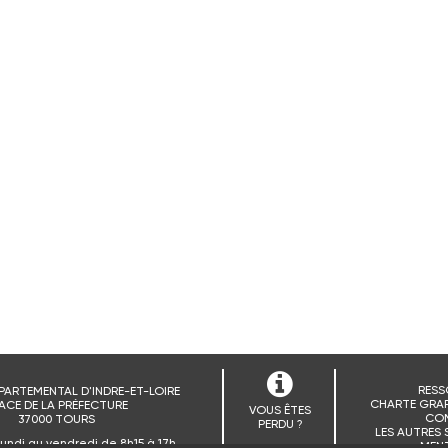
RESS
PARTEMENTAL D'INDRE-ET-LOIRE
CHARTE GRAP
ACE DE LA PRÉFECTURE
VOUS ÊTES
CO
37000 TOURS
PERDU ?
LES AUTRES 
lundi au vendredi de 8h15 à 17h
MENT