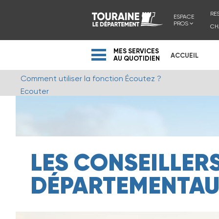
RE
ESPACE
PROS
CH
MES SERVICES
ACCUEIL
AU QUOTIDIEN
Comment utiliser la fonction Écoutez ?
Ecouter
LES CONSEILLER
DÉPARTEMENTA