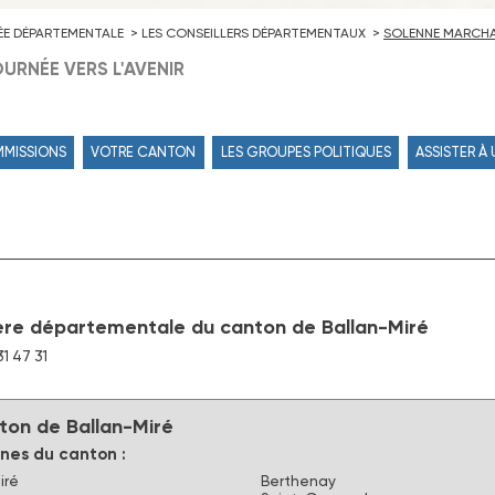
ÉE DÉPARTEMENTALE
LES CONSEILLERS DÉPARTEMENTAUX
SOLENNE MARCH
URNÉE VERS L'AVENIR
MMISSIONS
VOTRE CANTON
LES GROUPES POLITIQUES
ASSISTER À
ère départementale du canton de Ballan-Miré
31 47 31
ton de Ballan-Miré
es du canton :
iré
Berthenay