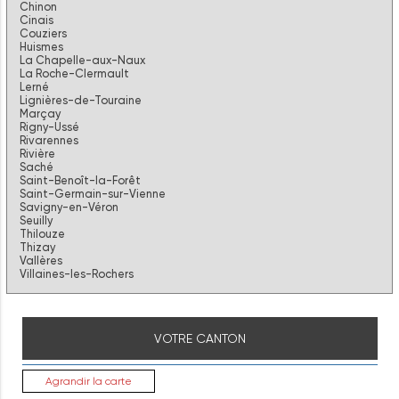
Chinon
Cinais
Couziers
Huismes
La Chapelle-aux-Naux
La Roche-Clermault
Lerné
Lignières-de-Touraine
Marçay
Rigny-Ussé
Rivarennes
Rivière
Saché
Saint-Benoît-la-Forêt
Saint-Germain-sur-Vienne
Savigny-en-Véron
Seuilly
Thilouze
Thizay
Vallères
Villaines-les-Rochers
VOTRE CANTON
Agrandir la carte