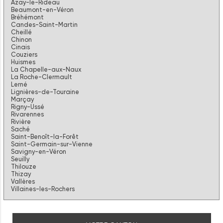
Azay-le-Rideau
Beaumont-en-Véron
Bréhémont
Candes-Saint-Martin
Cheillé
Chinon
Cinais
Couziers
Huismes
La Chapelle-aux-Naux
La Roche-Clermault
Lerné
Lignières-de-Touraine
Marçay
Rigny-Ussé
Rivarennes
Rivière
Saché
Saint-Benoît-la-Forêt
Saint-Germain-sur-Vienne
Savigny-en-Véron
Seuilly
Thilouze
Thizay
Vallères
Villaines-les-Rochers