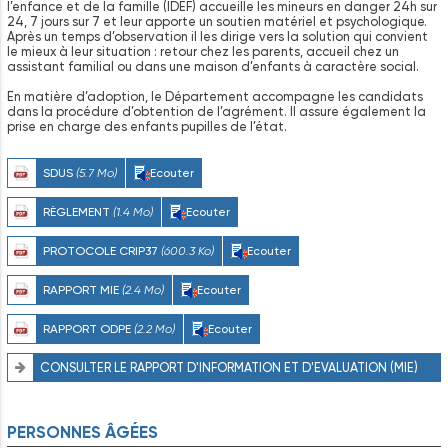
l’enfance et de la famille (IDEF) accueille les mineurs en danger 24h sur
24, 7 jours sur 7 et leur apporte un soutien matériel et psychologique.
Après un temps d’observation il les dirige vers la solution qui convient
le mieux à leur situation : retour chez les parents, accueil chez un
assistant familial ou dans une maison d’enfants à caractère social.
En matière d’adoption, le Département accompagne les candidats
dans la procédure d’obtention de l’agrément. Il assure également la
prise en charge des enfants pupilles de l’état.
SDUS
(5.7 Mo)
Ecouter
RÈGLEMENT
(1.4 Mo)
Ecouter
PROTOCOLE CRIP37
(600.3 Ko)
Ecouter
RAPPORT MIE
(2.4 Mo)
Ecouter
RAPPORT ODPE
(2.2 Mo)
Ecouter
CONSULTER LE RAPPORT D'INFORMATION ET D'EVALUATION (MIE)
PERSONNES ÂGÉES