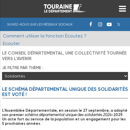
SUIVEZ-NOUS SUR LES RÉSEAUX SOCIAUX
Comment utiliser la fonction Écoutez ?
Ecouter
LE CONSEIL DÉPARTEMENTAL, UNE COLLECTIVITÉ TOURNÉE
VERS L'AVENIR
JE FILTRE PAR THÈME :
LE
SCHÉMA
DÉPARTEMENTAL
UNIQUE
DES
SOLIDARITÉS
EST
VOTÉ
!
L’Assemblée Départementale, en session le 27 septembre, a adopté
son premier
schéma départemental unique des solidarités 2024
-2029.
Un acte fort au service de la population et un engagement pour les
5 prochaines années.