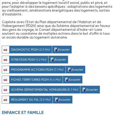
pierre, pour développer le logement locatif social, public et privé, et
pour l’adapter à des besoins spécifiques : adaptations des logements
au vieillissement, améliorations énergétiques des logements, sorties
d’insalubrité ;
Copilote avec l’Etat du Plan départemental de l'Habitat et de
l’hébergement (PD2H) ainsi que du Schéma départemental en faveur
des gens du voyage, le Conseil départemental d’Indre-et-Loire
soutient ou coordonne de multiples actions dans le but d’offrir à tous
un accès durable au logement autonome.
DIAGNOSTIC PD2H
(2.5 Mo)
Ecouter
STRATÉGIE PD2H
(1.2 Mo)
Ecouter
PROGRAMME ACTIONS PD2H
(1.1 Mo)
Ecouter
FICHES TERRITOIRES PD2H
(4.4 Mo)
Ecouter
SCHÉMA DÉPARTEMENTAL VOYAGEURS
(8.7 Mo)
Ecouter
RÈGLEMENT DU FSL
(3.0 Mo)
Ecouter
ENFANCE ET FAMILLE