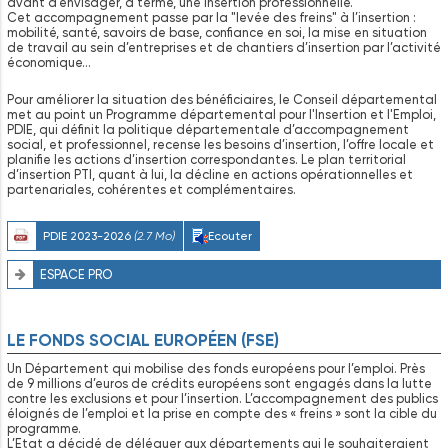
avant d’envisager, à terme, une insertion professionnelle.
Cet accompagnement passe par la "levée des freins" à l’insertion :
mobilité, santé, savoirs de base, confiance en soi, la mise en situation
de travail au sein d’entreprises et de chantiers d’insertion par l’activité
économique…
Pour améliorer la situation des bénéficiaires, le Conseil départemental
met au point un Programme départemental pour l'Insertion et l'Emploi,
PDIE, qui définit la politique départementale d’accompagnement
social, et professionnel, recense les besoins d’insertion, l’offre locale et
planifie les actions d’insertion correspondantes. Le plan territorial
d’insertion PTI, quant à lui, la décline en actions opérationnelles et
partenariales, cohérentes et complémentaires.
PDIE 2023-2026
(2.7 Mo)
Ecouter
ESPACE PRO
LE FONDS SOCIAL EUROPÉEN (FSE)
Un Département qui mobilise des fonds européens pour l’emploi. Près
de 9 millions d’euros de crédits européens sont engagés dans la lutte
contre les exclusions et pour l’insertion. L’accompagnement des publics
éloignés de l’emploi et la prise en compte des « freins » sont la cible du
programme.
L’Etat a décidé de déléguer aux départements qui le souhaiteraient