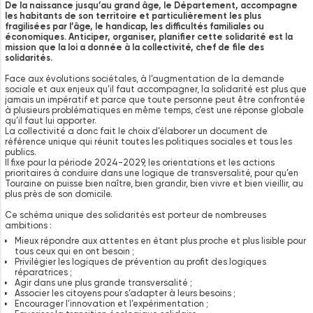
De la naissance jusqu’au grand âge, le Département, accompagne
les habitants de son territoire et particulièrement les plus
fragilisées par l’âge, le handicap, les difficultés familiales ou
économiques. Anticiper, organiser, planifier cette solidarité est la
mission que la loi a donnée à la collectivité, chef de file des
solidarités.
Face aux évolutions sociétales, à l’augmentation de la demande
sociale et aux enjeux qu’il faut accompagner, la solidarité est plus que
jamais un impératif et parce que toute personne peut être confrontée
à plusieurs problématiques en même temps, c’est une réponse globale
qu’il faut lui apporter.
La collectivité a donc fait le choix d’élaborer un document de
référence unique qui réunit toutes les politiques sociales et tous les
publics.
Il fixe pour la période 2024-2029, les orientations et les actions
prioritaires à conduire dans une logique de transversalité, pour qu’en
Touraine on puisse bien naître, bien grandir, bien vivre et bien vieillir, au
plus près de son domicile.
Ce schéma unique des solidarités est porteur de nombreuses
ambitions :
Mieux répondre aux attentes en étant plus proche et plus lisible pour
tous ceux qui en ont besoin ;
Privilégier les logiques de prévention au profit des logiques
réparatrices ;
Agir dans une plus grande transversalité ;
Associer les citoyens pour s’adapter à leurs besoins ;
Encourager l’innovation et l’expérimentation ;