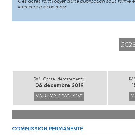
Ces actes font l'objet d'une publication sous forme é
inférieure à deux mois.
202
RAA : Conseil départemental
RAA
06 décembre 2019
1
VISUALISER LE DOCUMENT
V
COMMISSION PERMANENTE