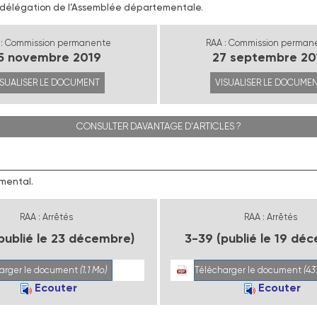
a délégation de l’Assemblée départementale.
 : Commission permanente
RAA : Commission perman
5 novembre 2019
27 septembre 20
ISUALISER LE DOCUMENT
VISUALISER LE DOCUME
CONSULTER DAVANTAGE D'ARTICLES ?
emental.
RAA : Arrêtés
RAA : Arrêtés
publié le 23 décembre)
3-39 (publié le 19 dé
arger le document
(1.1 Mo)
Télécharger le document
(43
Ecouter
Ecouter