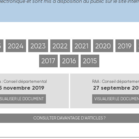
lectronique et sont mis à disposition du public sur le site in
5
2024
2023
2022
2021
2020
2019
2017
2016
2015
 : Conseil départemental
RAA : Conseil départeme
5 novembre 2019
27 septembre 20
ISUALISER LE DOCUMENT
VISUALISER LE DOCUME
CONSULTER DAVANTAGE D'ARTICLES ?