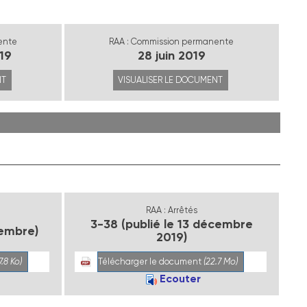
ente
RAA : Commission permanente
19
28 juin 2019
NT
VISUALISER LE DOCUMENT
RAA : Arrêtés
3-38 (publié le 13 décembre
cembre)
2019)
7.8 Ko)
Télécharger le document
(22.7 Mo)
Ecouter