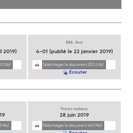
RAA : Avis
l 2019)
4-01 (publié le 22 janvier 2019)
8.3 Ko)
Télécharger le document
(521.2 Ko)
Ecouter
Procès verbaux
19
28 juin 2019
.5 Mo)
Télécharger le document
(41.1 Mo)
Ecouter