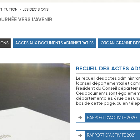
NSTITUTION
LES DÉCISIONS
URNÉE VERS L'AVENIR
IONS
ACCÈS AUX DOCUMENTS ADMINISTRATIFS
ORGANIGRAMME DES
RECUEIL DES ACTES AD
Le recueil des actes administra
(conseil départemental et commi
Président du Conseil départemen
Ces documents sont également à 
départementales, 6 rue des ursu
bas de cette page, ou en télép
RAPPORT D'ACTIVITÉ 2020
RAPPORT D'ACTIVITÉ 2021