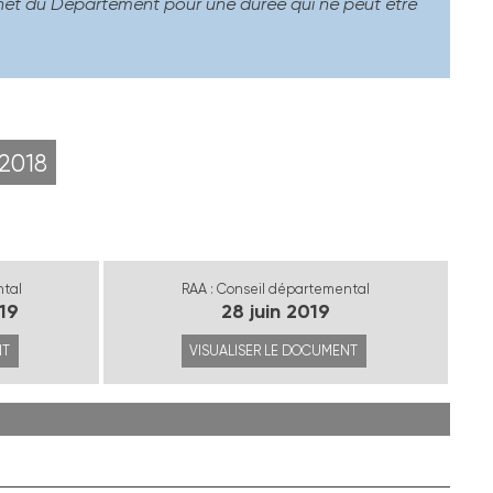
ternet du Département pour une durée qui ne peut être
2018
ntal
RAA : Conseil départemental
19
28 juin 2019
NT
VISUALISER LE DOCUMENT