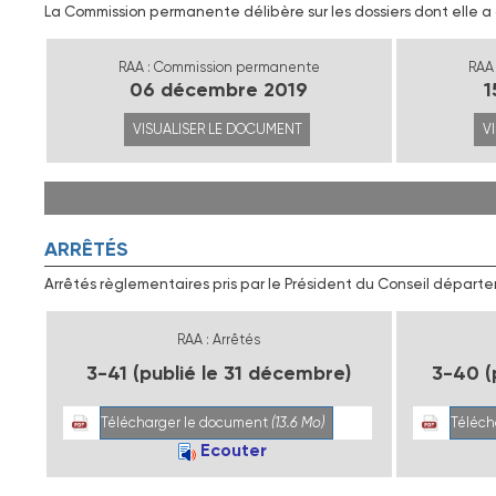
La Commission permanente délibère sur les dossiers dont elle 
RAA : Commission permanente
RAA
06 décembre 2019
1
VISUALISER LE DOCUMENT
V
ARRÊTÉS
Arrêtés règlementaires pris par le Président du Conseil départ
RAA : Arrêtés
3-41 (publié le 31 décembre)
3-40 (
Télécharger le document
(13.6 Mo)
Téléch
Ecouter