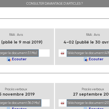
CONSULTER DAVANTAGE D'ARTICLES ?
RAA : Avis
RAA : Avis
(pblié le 9 mai 2019)
4-02 (publié le 30 avri
arger le document
(1.1 Mo)
Télécharger le document
(47
Ecouter
Ecouter
Procès verbaux
Procès verbaux
5 novembre 2019
27 septembre 20
arger le document
(16.0 Mo)
Télécharger le document
(27
Ecouter
Ecouter