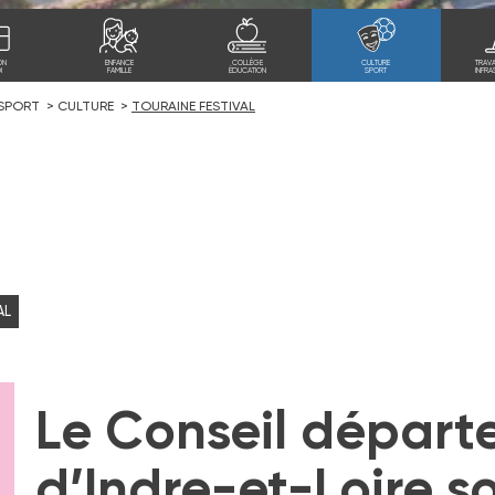
ON
ENFANCE
COLLÈGE
CULTURE
TRAV
I
FAMILLE
ÉDUCATION
SPORT
INFRA
 SPORT
CULTURE
TOURAINE FESTIVAL
AL
Le Conseil départ
d’Indre-et-Loire so