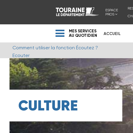
RE
ESPACE
PROS
CH
MES SERVICES
ACCUEIL
AU QUOTIDIEN
Comment utiliser la fonction Écoutez ?
Ecouter
CULTURE