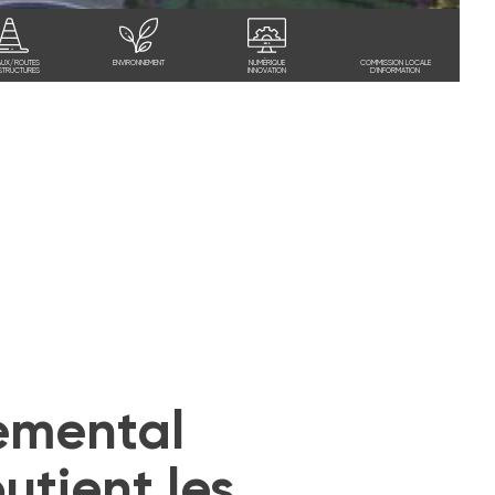
AUX/ROUTES
ENVIRONNEMENT
NUMÉRIQUE
COMMISSION LOCALE
STRUCTURES
INNOVATION
D'INFORMATION
emental
utient les