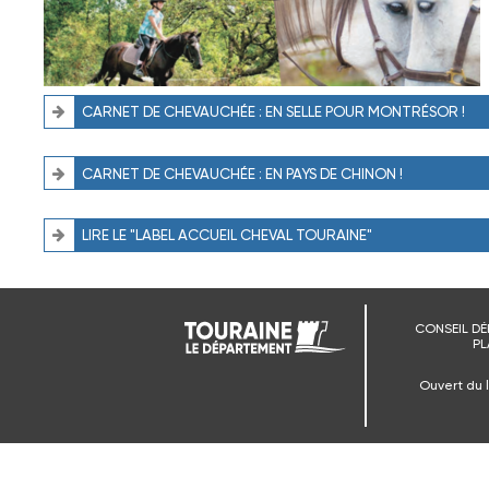
CARNET DE CHEVAUCHÉE : EN SELLE POUR MONTRÉSOR !
CARNET DE CHEVAUCHÉE : EN PAYS DE CHINON !
LIRE LE "LABEL ACCUEIL CHEVAL TOURAINE"
CONSEIL DÉ
PL
Ouvert du 