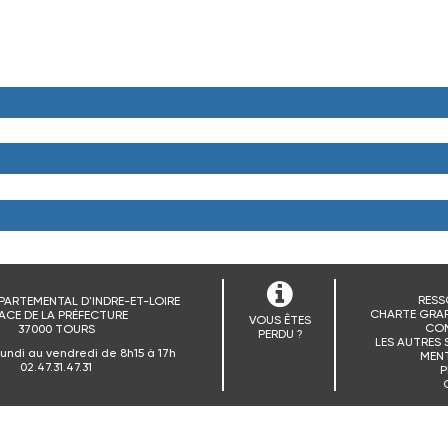
RESS
PARTEMENTAL D'INDRE-ET-LOIRE
CHARTE GRAP
ACE DE LA PRÉFECTURE
VOUS ÊTES
CO
37000 TOURS
PERDU ?
LES AUTRES 
lundi au vendredi de 8h15 à 17h
MENT
02.47.31.47.31
P