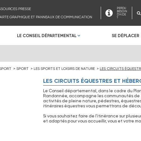
SSOURCES PRESSE
PERDU
BESOIN
D'AIDE
ARTE GRAPHIQUE ET PANNEAUX DE COMMUNICATION
?
LE CONSEIL DÉPARTEMENTAL
SE DÉPLACER
 SPORT
SPORT
LES SPORTS ET LOISIRS DE NATURE
LES CIRCUITS ÉQUESTR
LES CIRCUITS ÉQUESTRES ET HÉBE
Le Conseil départemental, dans le cadre du Pl
Randonnée, accompagne les communautés de c
activités de pleine nature, pédestres, équestres o
itinéraires équestres vous permettrons de découvr
Si vous souhaitez faire de l’itinérance sur plusie
et adaptés pour vous accueillir, vous et votre mo