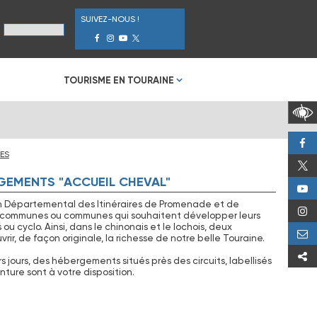
SUIVEZ-NOUS !
TOURISME EN TOURAINE
ES
RGEMENTS "ACCUEIL CHEVAL"
an Départemental des Itinéraires de Promenade et de
ommunes ou communes qui souhaitent développer leurs
u cyclo. Ainsi, dans le chinonais et le lochois, deux
ir, de façon originale, la richesse de notre belle Touraine.
urs jours, des hébergements situés près des circuits, labellisés
nture sont à votre disposition.