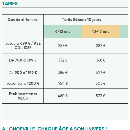
TARIFS
Quotient familial
Tarifs Séjours 10 jours
6-12 ans
13-17 ans
Jusqu'à
699 € / ASE
258 €
287 €
CD / IDEF
De
700 à 899 €
332 €
368 €
De
900 à 1199 €
384 €
426 €
Supérieur à
1200 €
454 €
503 €
Etablissements
480 €
533 €
MECS
A LONGEVILLE, CHAQUE ÂGE A SON UNIVERS !