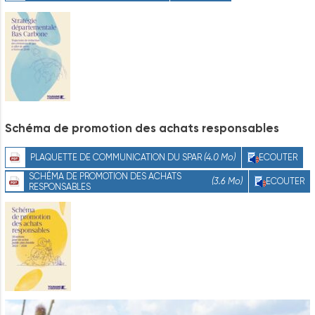
Schéma
de
promotion
des
achats
responsables
PLAQUETTE DE COMMUNICATION DU SPAR
(4.0 Mo)
ECOUTER
SCHÉMA DE PROMOTION DES ACHATS
(3.6 Mo)
ECOUTER
RESPONSABLES