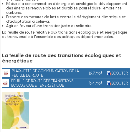
Réduire la consommation d’énergie et privilégier le développement
des énergies renouvelables et durables, pour réduire l’empreinte
carbone.
Prendre des mesures de lutte contre le dérèglement climatique et
d’adaptation à celui-ci.
Agir en faveur d’une transition juste et solidaire.
La feuille de route relative aux transitions écologique et énergétique
et transversale à l’ensemble des politiques départementales.
La
feuille
de
route
des
transitions
écologiques
et
énergétique
PLAQUETTE DE COMMUNICATION DE LA
(6.7 Mo)
ECOUTER
FEUILLE DE ROUTE
FEUILLE DE ROUTE DES TRANSITIONS
(6.4 Mo)
ECOUTER
ÉCOLOGIQUE ET ÉNERGÉTIQUE