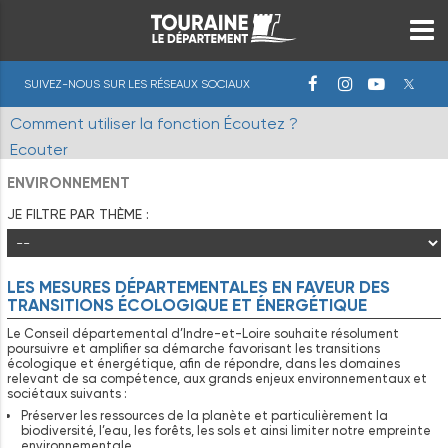
SUIVEZ-NOUS SUR LES RÉSEAUX SOCIAUX
Comment utiliser la fonction Écoutez ?
Ecouter
ENVIRONNEMENT
JE FILTRE PAR THÈME :
LES MESURES DÉPARTEMENTALES EN FAVEUR DES
TRANSITIONS ÉCOLOGIQUE ET ÉNERGÉTIQUE
Le Conseil départemental d’Indre-et-Loire souhaite résolument
poursuivre et amplifier sa démarche favorisant les transitions
écologique et énergétique, afin de répondre, dans les domaines
relevant de sa compétence, aux grands enjeux environnementaux et
sociétaux suivants :
Préserver les ressources de la planète et particulièrement la
biodiversité, l’eau, les forêts, les sols et ainsi limiter notre empreinte
environnementale.