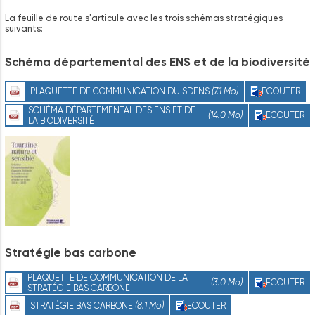
La feuille de route s'articule avec les trois schémas stratégiques
suivants:
Schéma
départemental
des
ENS
et
de
la
biodiversité
PLAQUETTE DE COMMUNICATION DU SDENS
(7.1 Mo)
ECOUTER
SCHÉMA DÉPARTEMENTAL DES ENS ET DE
(14.0 Mo)
ECOUTER
LA BIODIVERSITÉ
Stratégie
bas
carbone
PLAQUETTE DE COMMUNICATION DE LA
(3.0 Mo)
ECOUTER
STRATÉGIE BAS CARBONE
STRATÉGIE BAS CARBONE
(8.1 Mo)
ECOUTER