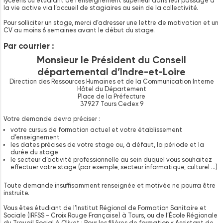
lycéens ou étudiant de l’enseignement supérieur dans leur passage à
la vie active via l’accueil de stagiaires au sein de la collectivité.
Pour solliciter un stage, merci d’adresser une lettre de motivation et un
CV au moins 6 semaines avant le début du stage.
Par courrier :
Monsieur le Président du Conseil
départemental d’Indre-et-Loire
Direction des Ressources Humaines et de la Communication Interne
Hôtel du Département
Place de la Préfecture
37927 Tours Cedex 9
Votre demande devra préciser :
votre cursus de formation actuel et votre établissement
d’enseignement
les dates précises de votre stage ou, à défaut, la période et la
durée du stage
le secteur d’activité professionnelle au sein duquel vous souhaitez
effectuer votre stage (par exemple, secteur informatique, culturel …)
Toute demande insuffisamment renseignée et motivée ne pourra être
instruite.
Vous êtes étudiant de l’Institut Régional de Formation Sanitaire et
Sociale (IRFSS - Croix Rouge Française) à Tours, ou de l’École Régionale
du Travail Social à Olivet : Pour les filières de formation « Assistant de