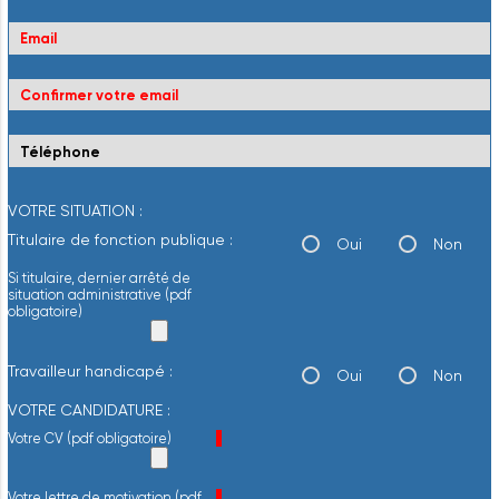
VOTRE SITUATION :
Titulaire de fonction publique :
Oui
Non
Si titulaire, dernier arrêté de
situation administrative (pdf
obligatoire)
Travailleur handicapé :
Oui
Non
VOTRE CANDIDATURE :
Champ obligatoire
Votre CV (pdf obligatoire)
*
Champ obligatoire
Votre lettre de motivation (pdf
*