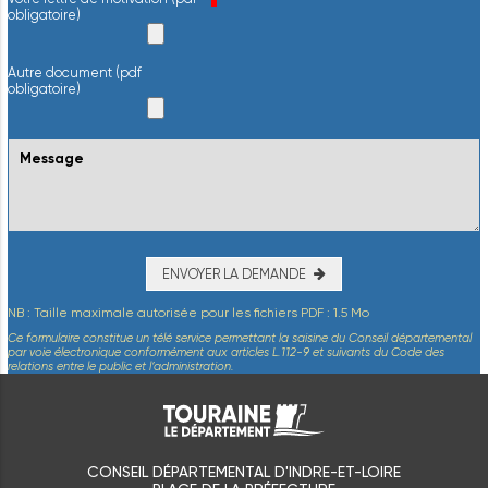
obligatoire)
Autre document (pdf
obligatoire)
ENVOYER LA DEMANDE
NB : Taille maximale autorisée pour les fichiers PDF : 1.5 Mo
Ce formulaire constitue un télé service permettant la saisine du Conseil départemental
par voie électronique conformément aux articles L.112-9 et suivants du Code des
relations entre le public et l’administration.
CONSEIL DÉPARTEMENTAL D'INDRE-ET-LOIRE