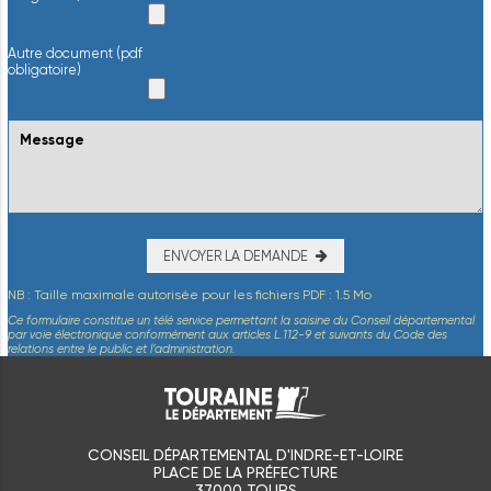
Autre document (pdf
obligatoire)
ENVOYER LA DEMANDE
NB : Taille maximale autorisée pour les fichiers PDF : 1.5 Mo
Ce formulaire constitue un télé service permettant la saisine du Conseil départemental
par voie électronique conformément aux articles L.112-9 et suivants du Code des
relations entre le public et l’administration.
CONSEIL DÉPARTEMENTAL D'INDRE-ET-LOIRE
PLACE DE LA PRÉFECTURE
37000 TOURS