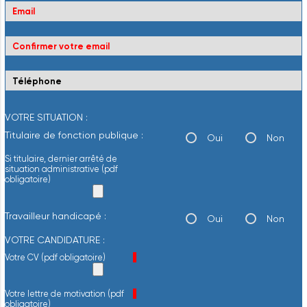
VOTRE SITUATION :
Titulaire de fonction publique :
Oui
Non
Si titulaire, dernier arrêté de
situation administrative (pdf
obligatoire)
Travailleur handicapé :
Oui
Non
VOTRE CANDIDATURE :
Champ obligatoire
Votre CV (pdf obligatoire)
*
Champ obligatoire
Votre lettre de motivation (pdf
*
obligatoire)