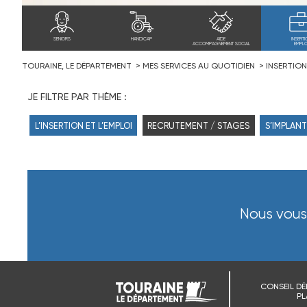
SENIORS
HANDICAP
AIDE
INSERTI
ACCOMPAGNEMENT SOCIAL
EMPLO
TOURAINE, LE DÉPARTEMENT
MES SERVICES AU QUOTIDIEN
INSERTION
JE FILTRE PAR THÈME :
L’INSERTION ET L’EMPLOI
RECRUTEMENT / STAGES
S’IMPLANT
Nous vous 
CONSEIL DÉ
PL