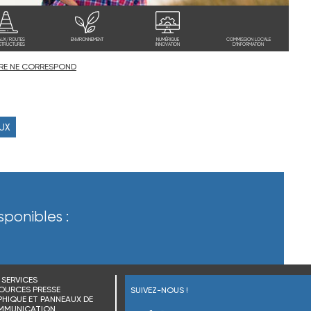
AUX/ROUTES
ENVIRONNEMENT
NUMÉRIQUE
COMMISSION LOCALE
STRUCTURES
INNOVATION
D'INFORMATION
RE NE CORRESPOND
AUX
sponibles :
SERVICES
OURCES PRESSE
SUIVEZ-NOUS !
HIQUE ET PANNEAUX DE
MMUNICATION