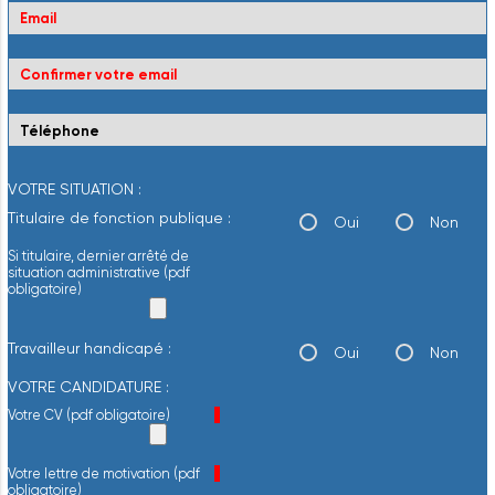
VOTRE SITUATION :
Titulaire de fonction publique :
Oui
Non
Si titulaire, dernier arrêté de
situation administrative (pdf
obligatoire)
Travailleur handicapé :
Oui
Non
VOTRE CANDIDATURE :
Champ obligatoire
Votre CV (pdf obligatoire)
*
Champ obligatoire
Votre lettre de motivation (pdf
*
obligatoire)