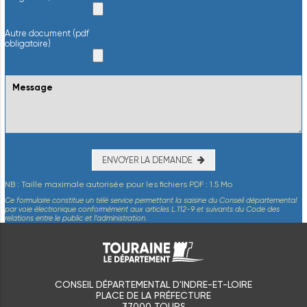
Autre document (pdf
obligatoire)
ENVOYER LA DEMANDE
NB : Taille maximale autorisée pour les fichiers PDF : 1.5 Mo
Ce formulaire constitue un télé service permettant la saisine du Conseil départemental
par voie électronique conformément aux articles L.112-9 et suivants du Code des
relations entre le public et l’administration.
CONSEIL DÉPARTEMENTAL D'INDRE-ET-LOIRE
PLACE DE LA PRÉFECTURE
37000 TOURS