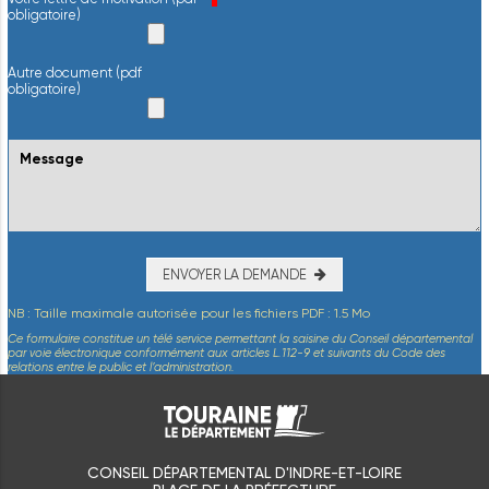
obligatoire)
Autre document (pdf
obligatoire)
ENVOYER LA DEMANDE
NB : Taille maximale autorisée pour les fichiers PDF : 1.5 Mo
Ce formulaire constitue un télé service permettant la saisine du Conseil départemental
par voie électronique conformément aux articles L.112-9 et suivants du Code des
relations entre le public et l’administration.
CONSEIL DÉPARTEMENTAL D'INDRE-ET-LOIRE