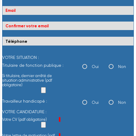
VOTRE SITUATION :
Titulaire de fonction publique :
Oui
Non
Si titulaire, dernier arrêté de
situation administrative (pdf
obligatoire)
Travailleur handicapé :
Oui
Non
VOTRE CANDIDATURE :
Champ obligatoire
Votre CV (pdf obligatoire)
*
Champ obligatoire
Votre lettre de motivation (pdf
*