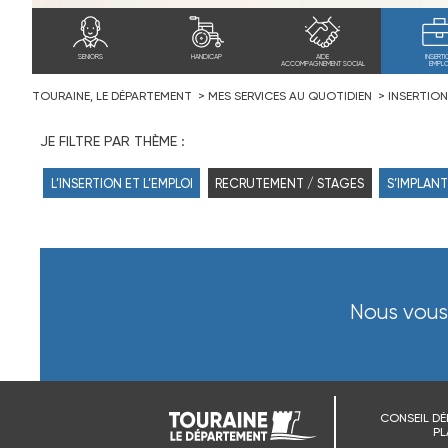
SENIORS
HANDICAP
AIDE
INSERTI
ACCOMPAGNEMENT SOCIAL
EMPLO
TOURAINE, LE DÉPARTEMENT
MES SERVICES AU QUOTIDIEN
INSERTION
JE FILTRE PAR THÈME :
L’INSERTION ET L’EMPLOI
RECRUTEMENT / STAGES
S’IMPLANT
Nous vous 
CONSEIL DÉ
PL