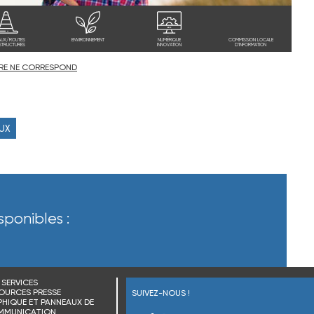
AUX/ROUTES
ENVIRONNEMENT
NUMÉRIQUE
COMMISSION LOCALE
STRUCTURES
INNOVATION
D'INFORMATION
RE NE CORRESPOND
AUX
sponibles :
SERVICES
OURCES PRESSE
SUIVEZ-NOUS !
HIQUE ET PANNEAUX DE
MMUNICATION