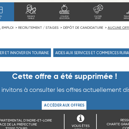
ON
ENFANCE
COLLÈGE
CULTURE
TRAV
I
FAMILLE
ÉDUCATION
SPORT
INFRA
, EMPLOI
RECRUTEMENT / STAGES
DÉPÔT DE CANDIDATURE
AUCUNE OFF
ER ET INNOVER EN TOURAINE
AIDES AUX SERVICES ET COMMERCES RUR
Cette offre a été supprimée !
invitons à consulter les offres actuellement di
ACCÉDER AUX OFFRES
RESS
PARTEMENTAL D'INDRE-ET-LOIRE
CHARTE GRAP
ACE DE LA PRÉFECTURE
VOUS ÊTES
CO
37000 TOURS