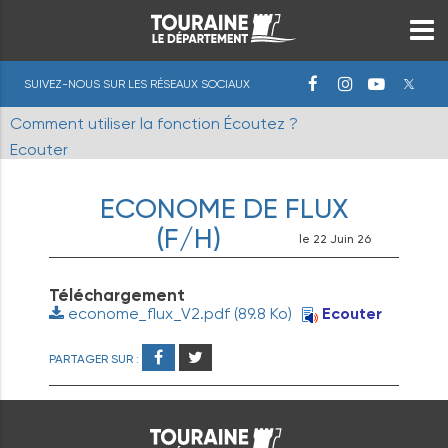
SUIVEZ-NOUS SUR LES RÉSEAUX SOCIAUX
Comment utiliser la fonction Écoutez ?
Ecouter
ECONOME DE FLUX
(F/H)
le 22 Juin 26
Téléchargement
econome_flux_V2.pdf
(89.8 Ko)
Ecouter
PARTAGER SUR :