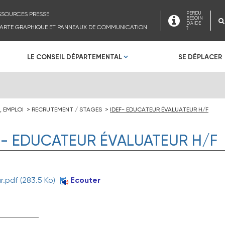
SSOURCES PRESSE
PERDU
BESOIN
D'AIDE
ARTE GRAPHIQUE ET PANNEAUX DE COMMUNICATION
?
LE CONSEIL DÉPARTEMENTAL
SE DÉPLACER
, EMPLOI
RECRUTEMENT / STAGES
IDEF- EDUCATEUR ÉVALUATEUR H/F
F- EDUCATEUR ÉVALUATEUR H/F
r.pdf
(283.5 Ko)
Ecouter