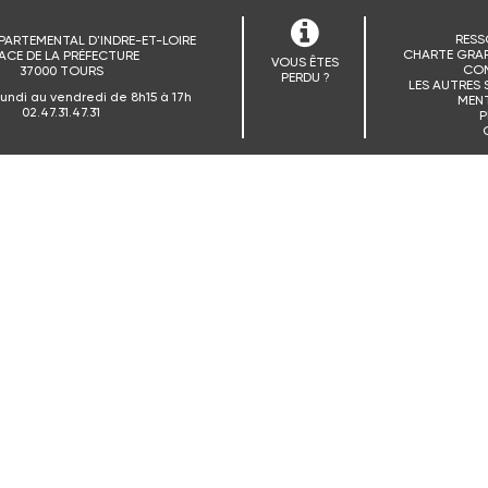
RESS
PARTEMENTAL D'INDRE-ET-LOIRE
CHARTE GRAP
ACE DE LA PRÉFECTURE
VOUS ÊTES
CO
37000 TOURS
PERDU ?
LES AUTRES 
lundi au vendredi de 8h15 à 17h
MENT
02.47.31.47.31
P