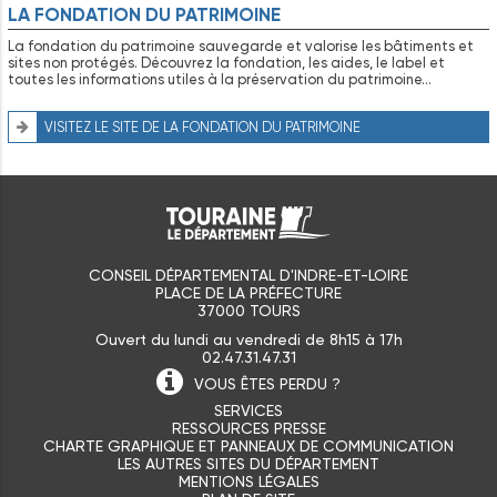
LA FONDATION DU PATRIMOINE
La fondation du patrimoine sauvegarde et valorise les bâtiments et
sites non protégés. Découvrez la fondation, les aides, le label et
toutes les informations utiles à la préservation du patrimoine…
VISITEZ LE SITE DE LA FONDATION DU PATRIMOINE
CONSEIL DÉPARTEMENTAL D'INDRE-ET-LOIRE
PLACE DE LA PRÉFECTURE
37000 TOURS
Ouvert du lundi au vendredi de 8h15 à 17h
02.47.31.47.31
VOUS ÊTES
PERDU ?
SERVICES
RESSOURCES PRESSE
CHARTE GRAPHIQUE ET PANNEAUX DE COMMUNICATION
LES AUTRES SITES DU DÉPARTEMENT
MENTIONS LÉGALES