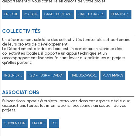
départemental vous conseille en amont de votre projet.
ENERGIE
MAISON
GARDE D’ENFANT
HAIE BOCAGÈRE
PLAN MARE
COLLECTIVITÉS
Un département solidaire des collectivités territoriales et partenaire
de leurs projets de développement.
Le Département d’Indre et Loire est un partenaire historique des
collectivités locales, il apporte un appui technique et un
accompagnement financier faisant levier aux politiques et projets
qu’elles portent.
INGENIERIE
F2D - FDSR - FDADDT
HAIE BOCAGÈRE
PLAN MARES
ASSOCIATIONS
Subventions, appels à projets…retrouvez dans cet espace dédié aux
associations toutes les informations nécessaires au soutien de vos
projets.
SUBVENTION
PROJET
FSE