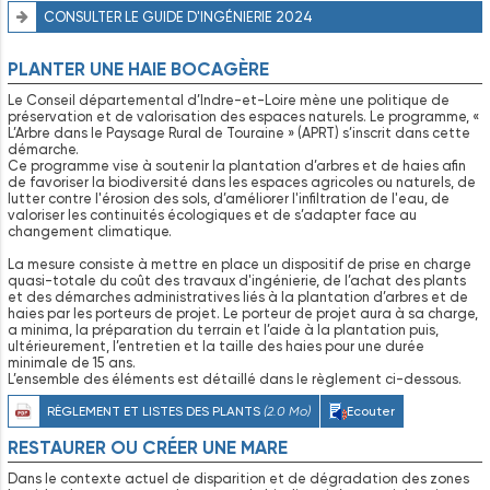
CONSULTER LE GUIDE D'INGÉNIERIE 2024
PLANTER UNE HAIE BOCAGÈRE
Le Conseil départemental d’Indre-et-Loire mène une politique de
préservation et de valorisation des espaces naturels. Le programme, «
L’Arbre dans le Paysage Rural de Touraine » (APRT) s’inscrit dans cette
démarche.
Ce programme vise à soutenir la plantation d’arbres et de haies afin
de favoriser la biodiversité dans les espaces agricoles ou naturels, de
lutter contre l'érosion des sols, d’améliorer l'infiltration de l'eau, de
valoriser les continuités écologiques et de s’adapter face au
changement climatique.
La mesure consiste à mettre en place un dispositif de prise en charge
quasi-totale du coût des travaux d'ingénierie, de l’achat des plants
et des démarches administratives liés à la plantation d’arbres et de
haies par les porteurs de projet. Le porteur de projet aura à sa charge,
a minima, la préparation du terrain et l’aide à la plantation puis,
ultérieurement, l’entretien et la taille des haies pour une durée
minimale de 15 ans.
L’ensemble des éléments est détaillé dans le règlement ci-dessous.
RÈGLEMENT ET LISTES DES PLANTS
(2.0 Mo)
Ecouter
RESTAURER OU CRÉER UNE MARE
Dans le contexte actuel de disparition et de dégradation des zones