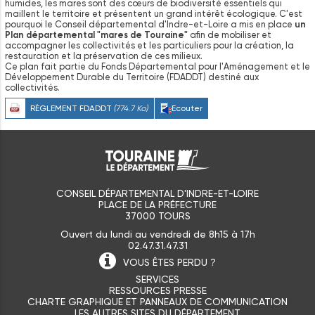
humides, les mares sont des cœurs de biodiversité essentiels qui
maillent le territoire et présentent un grand intérêt écologique. C'est
pourquoi le Conseil départemental d'Indre-et-Loire a mis en place
un
Plan départemental "mares de Touraine"
afin de mobiliser et
accompagner les collectivités et les particuliers pour la création, la
restauration et la préservation de ces milieux.
Ce plan fait partie du Fonds Départemental pour l'Aménagement et le
Développement Durable du Territoire (FDADDT) destiné aux
collectivités.
RÈGLEMENT FDADDT
(774.7 Ko)
Ecouter
CONSEIL DÉPARTEMENTAL D'INDRE-ET-LOIRE
PLACE DE LA PRÉFECTURE
37000 TOURS
Ouvert du lundi au vendredi de 8h15 à 17h
02.47.31.47.31
VOUS ÊTES
PERDU ?
SERVICES
RESSOURCES PRESSE
CHARTE GRAPHIQUE ET PANNEAUX DE COMMUNICATION
LES AUTRES SITES DU DÉPARTEMENT