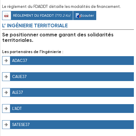
Le règlement du FDADDT détaille les modalités de financement.
RÈGLEMENT DU FDADDT
(770.2 Ko)
Ecouter
L’ INGÉNIERIE TERRITORIALE
Se positionner comme garant des solidarités
territoriales.
Les partenaires de l’Ingénierie :
ADAC37
CAUE37
ALE37
L'ADT
SATESE37