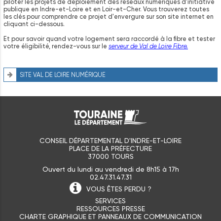
piloter les projets de déploiement des réseaux numériques d'initiative
publique en Indre-et-Loire et en Loir-et-Cher. Vous trouverez toutes
les clés pour comprendre ce projet d'envergure sur son site internet en
cliquant ci-dessous.
Et pour savoir quand votre logement sera raccordé à la fibre et tester
votre éligibilité, rendez-vous sur le
serveur de Val de Loire Fibre
.
SITE VAL DE LOIRE NUMÉRIQUE
CONSEIL DÉPARTEMENTAL D'INDRE-ET-LOIRE
PLACE DE LA PRÉFECTURE
37000 TOURS
Ouvert du lundi au vendredi de 8h15 à 17h
02.47.31.47.31
VOUS ÊTES
PERDU ?
SERVICES
RESSOURCES PRESSE
CHARTE GRAPHIQUE ET PANNEAUX DE COMMUNICATION