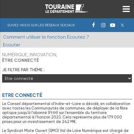
SUIVEZ-NOUS SUR LES RÉSEAUX SOCIAUX
Comment utiliser la fonction Écoutez ?
Ecouter
NUMÉRIQUE, INNOVATION,
ÊTRE CONNECTÉ
JE FILTRE PAR THÈME :
ETRE CONNECTÉ
Le Conseil départemental d’Indre-et-Loire a décidé, en collaboration
avec toutes les Communautés de communes, de déployer de la fibre
optique jusqu’à l’abonné (FttH) sur l’ensemble du territoire
départemental à l’horizon 2023. Cela représente plus de 179 000
prises pour un investissement de 242 M€.
Le Syndicat Mixte Ouvert (SMO) Val de Loire Numérique est chargé de