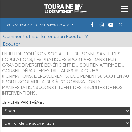
SUIVEZ-NOUS SUR LES RÉSEAUX SOCIAUX
Comment utiliser la fonction Écoutez ?
Ecouter
ENJEU DE COHÉSION SOCIALE ET DE BONNE SANTÉ DES
POPULATIONS, LES PRATIQUES SPORTIVES DANS LEUR
GRANDE DIVERSITÉ BÉNÉFICIENT DU SOUTIEN AFFIRMÉ DU
CONSEIL DÉPARTEMENTAL : AIDES AUX CLUBS
(FORMATIONS, DÉPLACEMENTS, ÉQUIPEMENTS), SOUTIEN AU
SPORT SCOLAIRE, AIDES À L’ORGANISATION DE
MANIFESTATIONS…CONSTITUENT DES PRIORITÉS DE NOS
INTERVENTIONS.
JE FILTRE PAR THÈME :