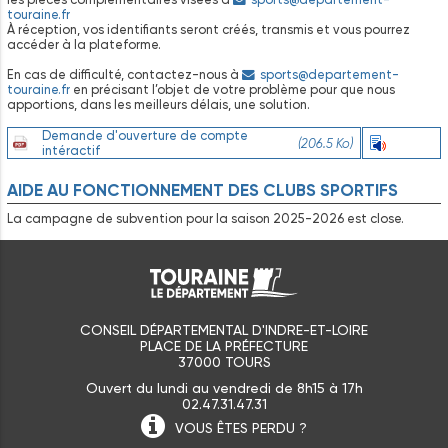
touraine.fr
À réception, vos identifiants seront créés, transmis et vous pourrez
accéder à la plateforme.
En cas de difficulté, contactez-nous à
sports@departement-
touraine.fr
en précisant l’objet de votre problème pour que nous
apportions, dans les meilleurs délais, une solution.
Demande d'ouverture de compte
(206.5 Ko)
Ecouter
intéractif
AIDE
AU
FONCTIONNEMENT
DES
CLUBS
SPORTIFS
La campagne de subvention pour la saison 2025-2026 est close.
CONSEIL DÉPARTEMENTAL D'INDRE-ET-LOIRE
PLACE DE LA PRÉFECTURE
37000 TOURS
Ouvert du lundi au vendredi de 8h15 à 17h
02.47.31.47.31
VOUS ÊTES
PERDU ?