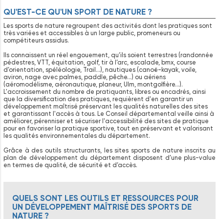
QU'EST-CE QU'UN SPORT DE NATURE ?
Les sports de nature regroupent des activités dont les pratiques sont
très variées et accessibles à un large public, promeneurs ou
compétiteurs assidus.
Ils connaissent un réel engouement, qu’ils soient terrestres (randonnée
pédestres, VTT, équitation, golf, tir à l’arc, escalade, bmx, course
d’orientation, spéléologie, Trail…), nautiques (canoë-kayak, voile,
aviron, nage avec palmes, paddle, pêche…) ou aériens
(aéromodélisme, aéronautique, planeur, Ulm, montgolfière…).
L'accroissement du nombre de pratiquants, libres ou encadrés, ainsi
que la diversification des pratiques, requièrent d'en garantir un
développement maîtrisé préservant les qualités naturelles des sites
et garantissant l'accès à tous. Le Conseil départemental veille ainsi à
améliorer, pérenniser et sécuriser l'accessibilité des sites de pratique
pour en favoriser la pratique sportive, tout en préservant et valorisant
les qualités environnementales du département.
Grâce à des outils structurants, les sites sports de nature inscrits au
plan de développement du département disposent d’une plus-value
en termes de qualité, de sécurité et d’accès.
QUELS
SONT
LES
OUTILS
ET
RESSOURCES
POUR
UN
DÉVELOPPEMENT
MAÎTRISÉ
DES
SPORTS
DE
NATURE
?