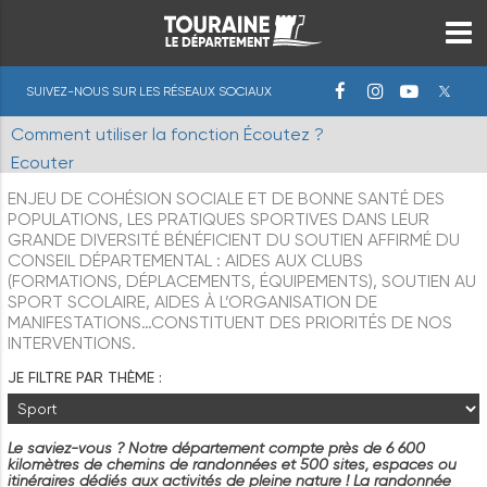
SUIVEZ-NOUS SUR LES RÉSEAUX SOCIAUX
Comment utiliser la fonction Écoutez ?
Ecouter
ENJEU DE COHÉSION SOCIALE ET DE BONNE SANTÉ DES
POPULATIONS, LES PRATIQUES SPORTIVES DANS LEUR
GRANDE DIVERSITÉ BÉNÉFICIENT DU SOUTIEN AFFIRMÉ DU
CONSEIL DÉPARTEMENTAL : AIDES AUX CLUBS
(FORMATIONS, DÉPLACEMENTS, ÉQUIPEMENTS), SOUTIEN AU
SPORT SCOLAIRE, AIDES À L’ORGANISATION DE
MANIFESTATIONS…CONSTITUENT DES PRIORITÉS DE NOS
INTERVENTIONS.
JE FILTRE PAR THÈME :
Le saviez-vous ? Notre département compte près de 6 600
kilomètres de chemins de randonnées et 500 sites, espaces ou
itinéraires dédiés aux activités de pleine nature ! La randonnée