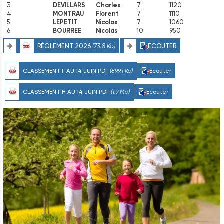
3
DEVILLARS
Charles
7
1120
4
MONTRAU
Florent
7
1110
5
LEPETIT
Nicolas
7
1060
6
BOURREE
Nicolas
10
950
RÈGLEMENT 2026
(73.8 Ko)
ECOUTER
CLASSEMENT F AU 14 JUIN.PDF
(899.1 Ko)
Ecouter
CLASSEMENT H AU 14 JUIN.PDF
(1.9 Mo)
Ecouter