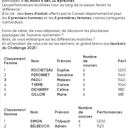
participez à
au moins 6 des 24 épreuves
.
Les performances récoltées tout au long de la saison feront la
différence !
À la clé : des
bons d’achat
offerts par le Conseil départemental pour
les
6 premiers hommes
et les
6 premières femmes
, toutes catégories
confondues.
Envie de vibrer, de vous dépasser, de découvrir les plus beaux
paysages de Touraine autrement ?
Alors, on vous embarque sur les différentes manches ?
En attendant de vous voir sur les sentiers, un grand bravo aux
lauréats
du Challenge 2025
!
Nombre
Classement
Nom
Prénom
de
Perf
Femme
courses
1
ROCHETEAU
Sophie
6
1200
2
PERONNET
Sandrine
11
1140
3
PAOLI
Maïwen
6
1140
4
THEME
Carine
6
1040
5
DICHARRY
Céline
6
980
6
GILLOIR
Marie
6
685
Nombre
Classement
Nom
Prénom
de
Performances
Homme
courses
1
SIMON
Thibault
6
1200
2
BELBEOCH
Adrien
7
1120