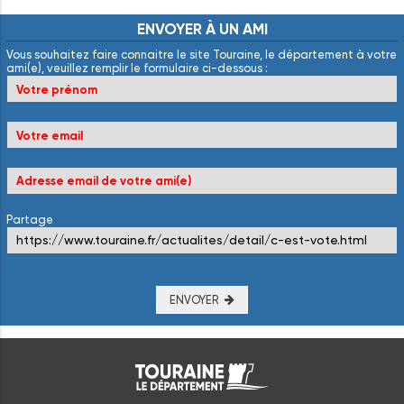
ENVOYER
À
UN
AMI
Vous souhaitez faire connaitre le site Touraine, le département à votre
ami(e), veuillez remplir le formulaire ci-dessous :
Partage
ENVOYER