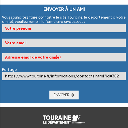
ENVOYER
À
UN
AMI
Vous souhaitez faire connaitre le site Touraine, le département à votre
ami(e), veuillez remplir le formulaire ci-dessous :
Partage
ENVOYER