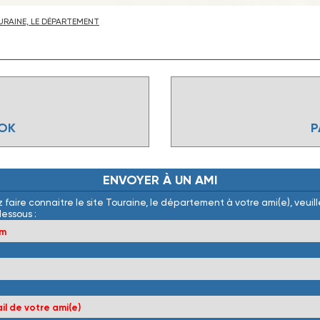
RAINE, LE DÉPARTEMENT
OOK
P
ENVOYER
À
UN
AMI
 faire connaitre le site Touraine, le département à votre ami(e), veuille
dessous :