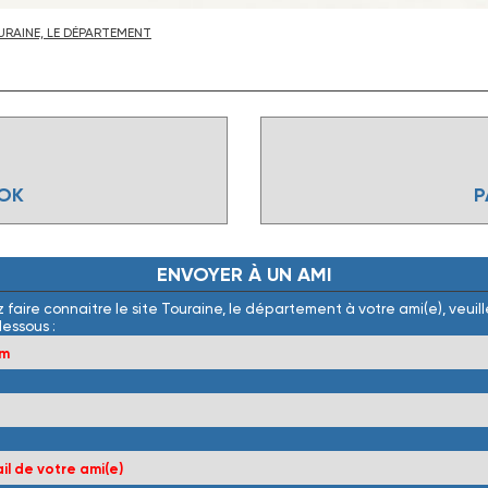
RAINE, LE DÉPARTEMENT
OOK
P
ENVOYER
À
UN
AMI
 faire connaitre le site Touraine, le département à votre ami(e), veuille
dessous :