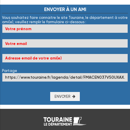
ENVOYER
À
UN
AMI
Vous souhaitez faire connaitre le site Touraine, le département à votre
ami(e), veuillez remplir le formulaire ci-dessous :
Partage
ENVOYER