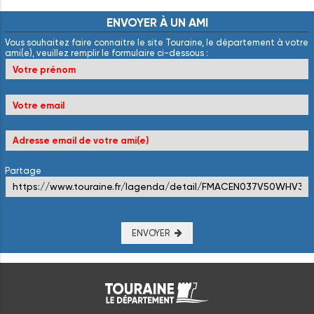
ENVOYER
À
UN
AMI
Vous souhaitez faire connaitre le site Touraine, le département à votre
ami(e), veuillez remplir le formulaire ci-dessous :
Partage
ENVOYER