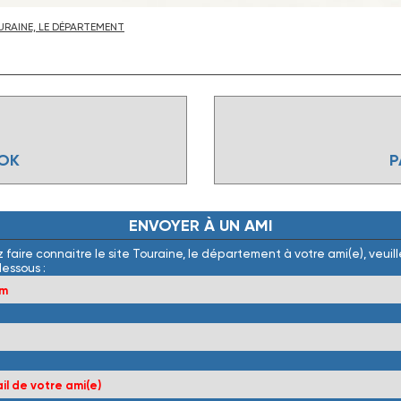
RAINE, LE DÉPARTEMENT
OOK
P
ENVOYER
À
UN
AMI
 faire connaitre le site Touraine, le département à votre ami(e), veuille
dessous :