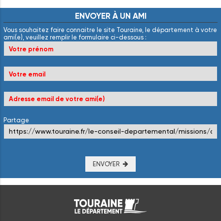
ENVOYER
À
UN
AMI
Vous souhaitez faire connaitre le site Touraine, le département à votre
ami(e), veuillez remplir le formulaire ci-dessous :
Partage
ENVOYER