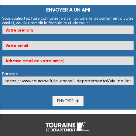
ENVOYER
À
UN
AMI
Vous souhaitez faire connaitre le site Touraine, le département à votre
ami(e), veuillez remplir le formulaire ci-dessous :
Partage
ENVOYER