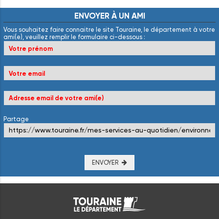
ENVOYER
À
UN
AMI
Vous souhaitez faire connaitre le site Touraine, le département à votre
ami(e), veuillez remplir le formulaire ci-dessous :
Partage
ENVOYER