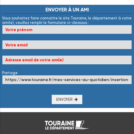
ENVOYER
À
UN
AMI
Vous souhaitez faire connaitre le site Touraine, le département à votre
ami(e), veuillez remplir le formulaire ci-dessous :
Partage
ENVOYER